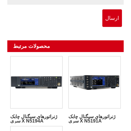
ارسال
محصولات مرتبط
ژنراتورهای سیگنال چابک
ژنراتورهای سیگنال چابک
سری X N5191A
سری X N5194A