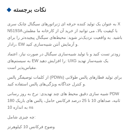
نکات برجسته
به عنوان یک تولید کننده حرفه ای ژنراتورهای سیگنال چابک سری X
N5193A با کیفیت بالا، می توانید از خرید آن از کارخانه ما مطمئن
باشید. به واقعیت نزدیک‌تر شوید: محیط‌های سیگنال پیچیده‌تر را برای
رادار، EW و آزمایش آنتن شبیه‌سازی کنید.
زودتر تست کنید و با تولید شبیه‌سازی سیگنال در صورت نیاز، اعتماد
به سیستم‌های EW را افزایش دهید: UXG یک شبیه‌ساز تهدید
مقیاس‌پذیر است.
از کلمات توصیفگر پالس (PDWs) برای تولید قطارهای پالس طولانی
و کنترل جداگانه ویژگی‌های پالس استفاده کنید.
شبیه سازی دقیق محیط های چند تهدیدی: نرخ به روز رسانی PDW
180 ثانیه، صداهای 10 تا 25 درصد فرکانس حامل، پالس های باریک
به اندازه 10 ns
چه چیزی شامل:
وضوح فرکانس 10 کیلوهرتز