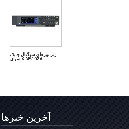
ژنراتورهای سیگنال چابک
سری X N5192A
آخرین خبرها