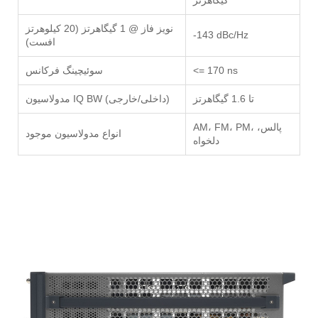
گیگاهرتز
نویز فاز @ 1 گیگاهرتز (20 کیلوهرتز
-143 dBc/Hz
افست)
<= 170 ns
سوئیچینگ فرکانس
تا 1.6 گیگاهرتز
مدولاسیون IQ BW (داخلی/خارجی)
AM، FM، PM، پالس،
انواع مدولاسیون موجود
دلخواه