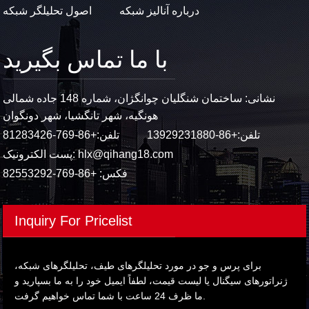
درباره آنالیز شبکه
اصول تحلیلگر شبکه
با ما تماس بگیرید
نشانی: ساختمان شنگلیان چوانگژان، شماره 148 جاده شمالی
هونگیه، شهر تانگشیا، شهر دونگوان
تلفن:
+86-13929231880
تلفن:
+86-769-81283426
hlx@qihang18.com
پست الکترونیک:
فکس: +86-769-82553292
Inquiry For Pricelist
برای پرس و جو در مورد تحلیلگرهای طیف، تحلیلگرهای شبکه،
ژنراتورهای سیگنال یا لیست قیمت، لطفاً ایمیل خود را به ما بسپارید و
ما ظرف 24 ساعت با شما تماس خواهیم گرفت.