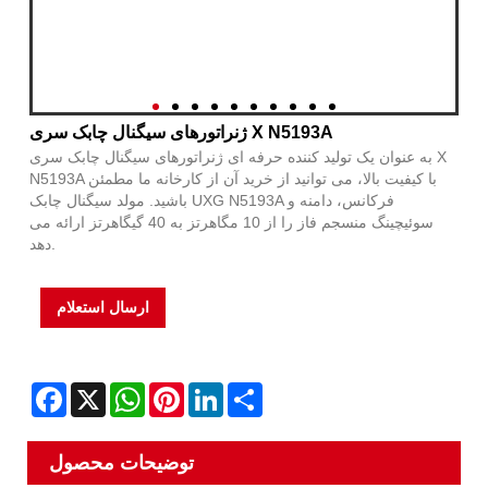
ژنراتورهای سیگنال چابک سری X N5193A
به عنوان یک تولید کننده حرفه ای ژنراتورهای سیگنال چابک سری X
N5193A با کیفیت بالا، می توانید از خرید آن از کارخانه ما مطمئن
باشید. مولد سیگنال چابک UXG N5193A فرکانس، دامنه و
سوئیچینگ منسجم فاز را از 10 مگاهرتز به 40 گیگاهرتز ارائه می
دهد.
ارسال استعلام
Facebook
X
WhatsApp
Pinterest
LinkedIn
Share
توضیحات محصول