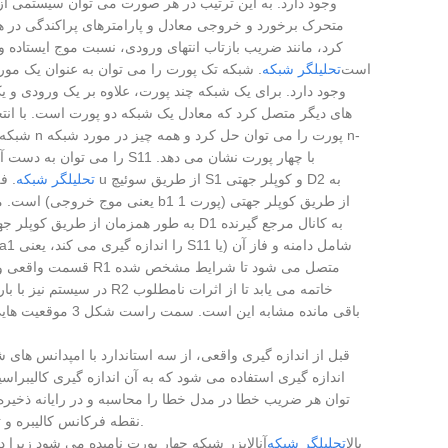
متحرک برخورد و خروجی معادل و پارامترهای پراکندگی در 
کرد، مانند ضریب بازتاب انتهای ورودی، نسبت موج ایستاده 
پایانه ها. این اساسی ترین اصل کار a است
تحلیلگر شبکه
. شبکه تک پورت را می توان به عنوان یک مور
های دیگر متصل کرد که معادل یک شبکه دو پورت است. با انت
port را می توان به دست آورد. پارامترهای مشخصه سمت چپ شکل 3 اصل واحد تست را هنگام اندازه گیری S11 با چهار پورت نشان می دهد.
تحلیلگر شبکه
. فل
قبل از اندازه گیری واقعی، از سه استاندارد با امپدانس های ش
اندازه گیری استفاده می شود که به آن اندازه گیری کالیبراسیو
توان هر ضریب خطا در مدل خطا را محاسبه و در رایانه ذخیره ک
نقطه فرکانس کالیبره و تصحیح کنید. مراحل اندازه گیری و محاسبات بسیار پیچیده و فراتر از توانایی انسان است.
بالا
تحلیلگر شبکه
آنالایزر شبکه چهار پورت نامیده می شود زیرا 