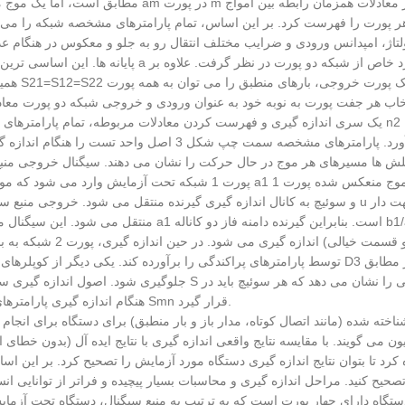
مطابق است، اما یک موج مسافرتی am در پورت m وجود دارد. به این ترتیب در هر صورت می توان سیستمی ا
هر پورت را فهرست کرد. بر این اساس، تمام پارامترهای مشخصه شبکه را می
ولتاژ، امپدانس ورودی و ضرایب مختلف انتقال رو به جلو و معکوس در هنگام ع
د خاص از شبکه دو پورت در نظر گرفت. علاوه بر
خاب هر جفت پورت به نوبه خود به عنوان ورودی و خروجی شبکه دو پورت معاد
یک سری اندازه گیری و فهرست کردن معادلات مربوطه، تمام پارامترهای پراکندگی n2 شبکه n پورت را می توان حل کرد و همه چیز د
ش ها مسیرهای هر موج در حال حرکت را نشان می دهند. سیگنال خروجی منبع سیگنال u از طریق سوئیچ S1 و کوپلر
پورت 1 شبکه تحت آزمایش وارد می شود که موج فرودی a1 است. موج منعکس شده پورت 1 (یعنی موج خروجی b1 پورت
منتقل می شود. این سیگنال متناسب با a1 است. بنابراین گیرنده دامنه فاز دو کاناله b1/a1 را اندازه گیری می کند،
قسمت واقعی و قسمت خیالی) اندازه گیری می شود. در حین اندازه گیری، 
توسط پارامترهای پراکندگی را برآورده کند. یکی دیگر از کوپلرهای جهت دار D3 در سیستم نیز با بار مطابق R2 خاتمه می یابد تا 
جلوگیری شود. اصول اندازه گیری سه پارامتر S باقی مانده مشابه این است. سمت راست شکل 3 موقعیت هایی را نشان 
هنگام اندازه گیری پارامترهای مختلف Smn قرار گیرد.
ناخته شده (مانند اتصال کوتاه، مدار باز و بار منطبق) برای دستگاه برای انجا
ن می گویند. با مقایسه نتایج واقعی اندازه گیری با نتایج ایده آل (بدون خطای ا
رد تا بتوان نتایج اندازه گیری دستگاه مورد آزمایش را تصحیح کرد. بر این اس
دستگاه دارای چهار پورت است که به ترتیب به منبع سیگنال، دستگاه تحت آزمای