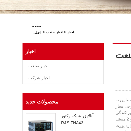
صفحه
اخبار
>
اخبار صنعت
>
اصلی
اخبار
نعت
اخبار صنعت
اخبار شرکت
 پورت های
محصولات جدید
m Smn=bm/an است. یک
 و S22 به ترتیب ضرایب بازتاب
آنالایزر شبکه وکتور
پورت 1 و 2 هستند، S21 ضریب انتقال از پورت 1 به پورت 2 و S12 ضریب انتقال در جهت مخالف است. هنگامی که ترمینال m یک پورت معین با هم
R&S ZNA43
زیرا پورت m هنوز