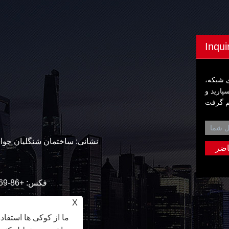
Inqui
ی شبکه،
پارید و
فکس: +86-769-82553292
X
ما از کوکی ها استفاد