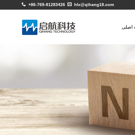
+86-769-81283426
hlx@qihang18.com
اصلی