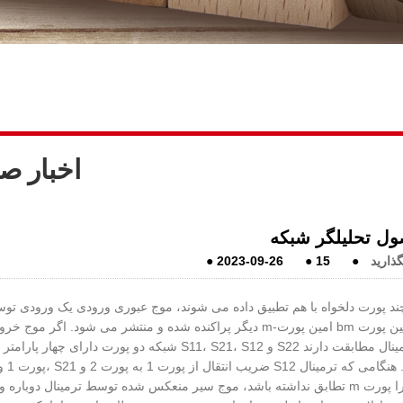
اخبار ص
ول تحلیلگر شبکه
گذارید
●
15
●
2023-09-26
●
رت دلخواه با هم تطبیق داده می شوند، موج عبوری ورودی یک ورودی توسط پورت n به همه
دیگر پراکنده شده و منتشر می شود. اگر موج خروجی سیار m-امین پورت bm باشد، پارامتر پراکندگی بین پورت n و پورت 
شبکه دو پورت دارای چهار پارامتر پراکندگی S11، S21، S12 و S22 است. هنگامی که هر دو ترمینال مطابقت دارند، S11
تطابق نداشته باشد، موج سیر منعکس شده توسط ترمینال دوباره وارد پورت m می شود. این را می توان به طور معادل مشاهده کرد 