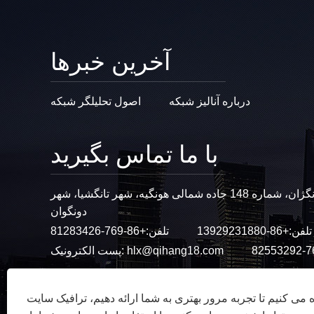
آخرین خبرها
درباره آنالیز شبکه
اصول تحلیلگر شبکه
با ما تماس بگیرید
نشانی: ساختمان شنگلیان چوانگژان، شماره 148 جاده شمالی هونگیه، شهر تانگشیا، شهر
دونگوان
تلفن:
+86-13929231880
تلفن:
+86-769-81283426
hlx@qihang18.com
پست الکترونیک:
ه می کنیم تا تجربه مرور بهتری به شما ارائه دهیم، ترافیک سایت