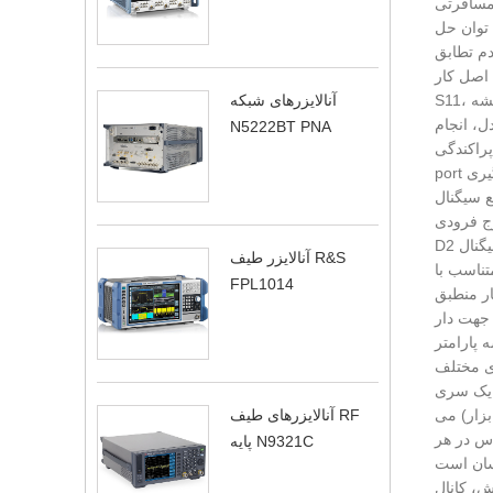
ز معادلات همزمان رابطه بین امواج
 توان حل
دم تطابق
S11، همیشه S21=S12=S22 وجود دارد. برای یک شبکه چند پورت، علاوه بر یک ورودی و یک پورت خروجی، بارهای منطبق را می توان به همه پورت
آنالایزرهای شبکه
ل، انجام
N5222BT PNA
ر مورد شبکه n-
 جهتی D2 به
 1) از طریق کوپلر جهتی
D2 و سوئیچ به کانال اندازه گیری گیرنده منتقل می شود. خروجی منبع سیگنال u به طور همزمان از طریق کوپلر جهت دار D1 به کانال مرجع گیرنده
آنالایزر طیف R&S
 یعنی S11 شامل دامنه و فاز آن (یا
FPL1014
پورت 2 شبکه به بار منطبق R1 متصل می شود تا شرایط مشخص شده
از اثرات نامطلوب
می دهد که هر سوئیچ باید در
م یک سری
بزار) می
آنالایزرهای طیف RF
اس در هر
پایه N9321C
ش، کانال