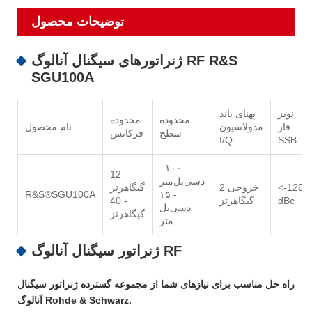
توضیحات محصول
ژنراتورهای سیگنال آنالوگ RF R&S
SGU100A
نویز
پهنای باند
محدوده
محدوده
فاز
مدولاسیون
نام محصول
سطح
فرکانس
I/Q
SSB
–۱۰۰
12
دسی‌بل‌متر
<-126
خروجی 2
گیگاهرتز
R&S®SGU100A
- ۱۵
dBc
گیگاهرتز
- 40
دسی‌بل
گیگاهرتز
متر
ژنراتور سیگنال آنالوگ RF
راه حل مناسب برای نیازهای شما از مجموعه گسترده ژنراتور سیگنال
آنالوگ Rohde & Schwarz.