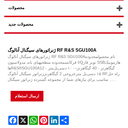
محصولات
محصولات جدید
ژنراتورهای سیگنال آنالوگ RF R&S SGU100A
ژنراتورهای سیگنال آنالوگ RF R&S SGU100Aنام محصولمحدوده
فرکانسمحدوده سطحپهنای باند مدولاسیون I/Qنویز فاز SSBهارمونیک
هاR&S®SGU100A12 گیگاهرتز - 40 گیگاهرتز–۱۰۰ دسی‌بل‌متر -
۱۵ دسی‌بل مترخروجی 2 گیگاهرتزژنراتور سیگنال آنالوگ RFراه حل
مناسب برای نیازهای شما از مجموعه گسترده ژنراتور سیگنال ......
ارسال استعلام
Facebook
X
WhatsApp
Pinterest
LinkedIn
Share