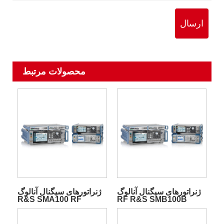
ارسال
محصولات مرتبط
ژنراتورهای سیگنال آنالوگ
ژنراتورهای سیگنال آنالوگ
R&S SMA100 RF
RF R&S SMB100B