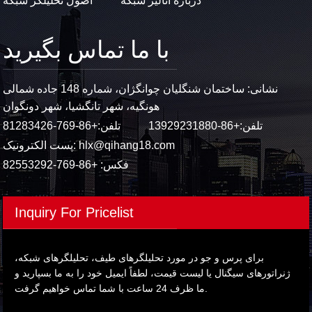
درباره آنالیز شبکه
اصول تحلیلگر شبکه
با ما تماس بگیرید
نشانی: ساختمان شنگلیان چوانگژان، شماره 148 جاده شمالی
هونگیه، شهر تانگشیا، شهر دونگوان
تلفن:
+86-13929231880
تلفن:
+86-769-81283426
hlx@qihang18.com
پست الکترونیک:
فکس: +86-769-82553292
Inquiry For Pricelist
برای پرس و جو در مورد تحلیلگرهای طیف، تحلیلگرهای شبکه،
ژنراتورهای سیگنال یا لیست قیمت، لطفاً ایمیل خود را به ما بسپارید و
ما ظرف 24 ساعت با شما تماس خواهیم گرفت.